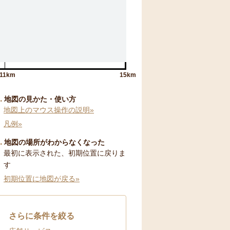
11km
15km
地図の見かた・使い方
地図上のマウス操作の説明»
凡例»
地図の場所がわからなくなった
最初に表示された、初期位置に戻りま
す
初期位置に地図が戻る»
さらに条件を絞る