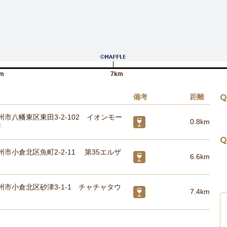
m
7km
備考
距離
Q
市八幡東区東田3-2-102 イオンモー
0.8km
F
Q
市小倉北区魚町2-2-11 第35エルザ
6.6km
州市小倉北区砂津3-1-1 チャチャタウ
7.4km