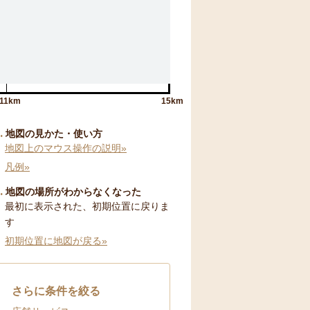
11km
15km
地図の見かた・使い方
地図上のマウス操作の説明»
凡例»
地図の場所がわからなくなった
最初に表示された、初期位置に戻りま
す
初期位置に地図が戻る»
さらに条件を絞る