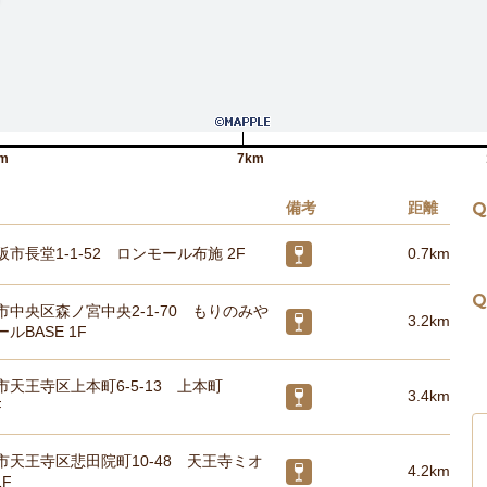
m
7km
備考
距離
Q
市長堂1-1-52 ロンモール布施 2F
0.7km
Q
中央区森ノ宮中央2-1-70 もりのみや
3.2km
ルBASE 1F
天王寺区上本町6-5-13 上本町
3.4km
F
市天王寺区悲田院町10-48 天王寺ミオ
4.2km
1F