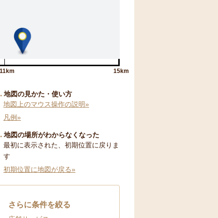
11km
15km
地図の見かた・使い方
地図上のマウス操作の説明»
凡例»
地図の場所がわからなくなった
最初に表示された、初期位置に戻りま
す
初期位置に地図が戻る»
さらに条件を絞る