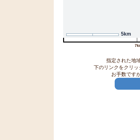
5km
7k
指定された地
下のリンクをクリッ
お手数です