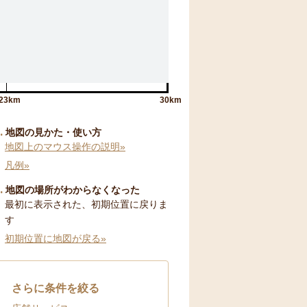
23km
30km
地図の見かた・使い方
地図上のマウス操作の説明»
凡例»
地図の場所がわからなくなった
最初に表示された、初期位置に戻りま
す
初期位置に地図が戻る»
さらに条件を絞る