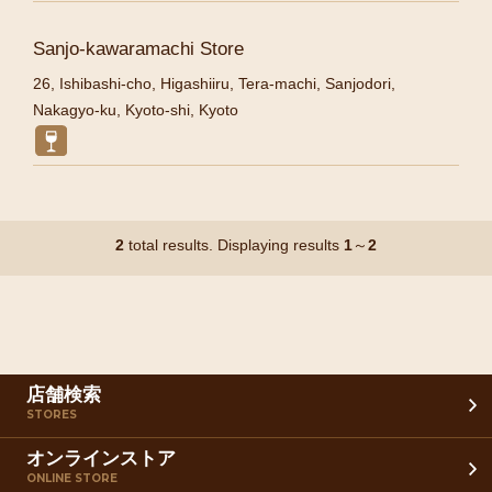
Sanjo-kawaramachi Store
26, Ishibashi-cho, Higashiiru, Tera-machi, Sanjodori,
Nakagyo-ku, Kyoto-shi, Kyoto
2
total results. Displaying results
1
～
2
店舗検索
STORES
オンラインストア
ONLINE STORE