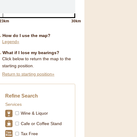
23km
30km
How do I use the map?
Legend»
What if I lose my bearings?
Click below to return the map to the
starting position.
Return to starting position»
Refine Search
Services
Wine & Liquor
Cafe or Coffee Stand
Tax Free