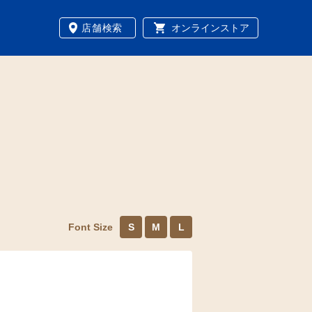
店舗検索
オンラインストア
Font Size
S
M
L