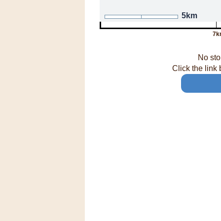
5km
7k
No sto
Click the link 