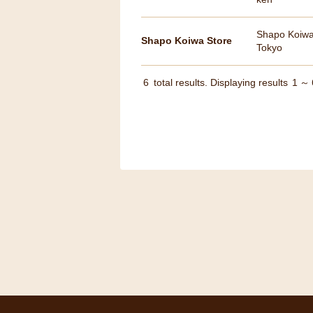
Shapo Koiwa
Shapo Koiwa Store
Tokyo
6
total results. Displaying results
1
～