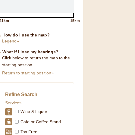
11km
15km
How do I use the map?
Legend»
What if I lose my bearings?
Click below to return the map to the
starting position.
Return to starting position»
Refine Search
Services
Wine & Liquor
Cafe or Coffee Stand
Tax Free