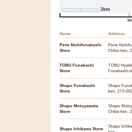
2km
3k
Name
Address
Perie Nishifunabashi
Perie Nishif
Store
Chiba-ken, 
TOBU Funabashi
TOBU Hyakka
Store
Funabashi-s
Shapo Funabashi
Shapo Funaba
Store
ken, 273-00
Shapo Motoyawata
Shapo Motoya
Store
Chiba-ken, 
Shapo Ichika
Shapo Ichikawa Store
ken