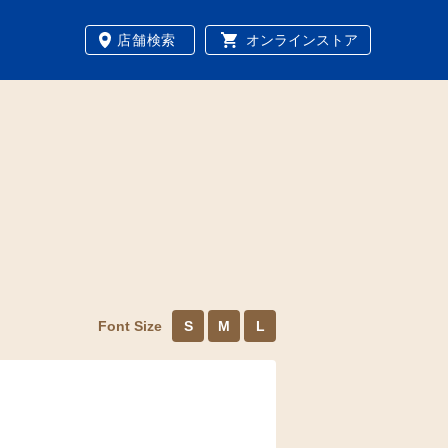
店舗検索
オンラインストア
Font Size
S
M
L