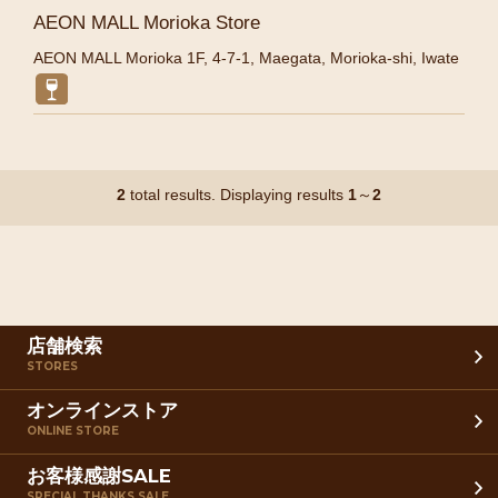
AEON MALL Morioka Store
AEON MALL Morioka 1F, 4-7-1, Maegata, Morioka-shi, Iwate
2
total results. Displaying results
1
～
2
店舗検索
STORES
オンラインストア
ONLINE STORE
お客様感謝SALE
SPECIAL THANKS SALE