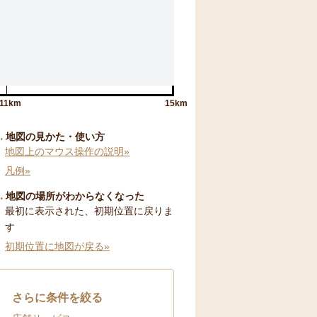
11km
15km
地図の見かた・使い方
地図上のマウス操作の説明»
凡例»
地図の場所がわからなくなった
最初に表示された、初期位置に戻りま
す
初期位置に地図が戻る»
さらに条件を絞る