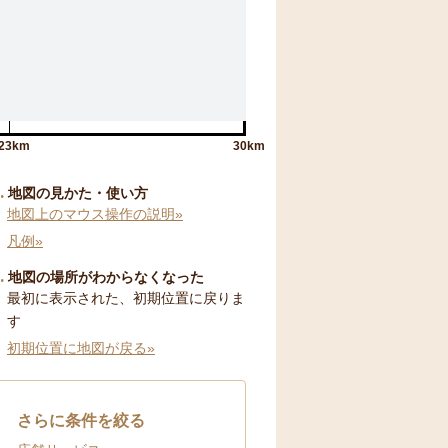
23km
30km
地図の見かた・使い方
地図上のマウス操作の説明»
凡例»
地図の場所がわからなくなった
最初に表示された、初期位置に戻りま
す
初期位置に地図が戻る»
さらに条件を絞る