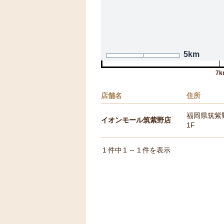
5km
7k
店舗名
住所
福岡県筑紫
イオンモール筑紫野店
1F
1
件中
1
～
1
件を表示