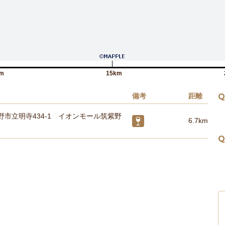
m
15km
備考
距離
Q
野市立明寺434-1 イオンモール筑紫野
6.7km
Q