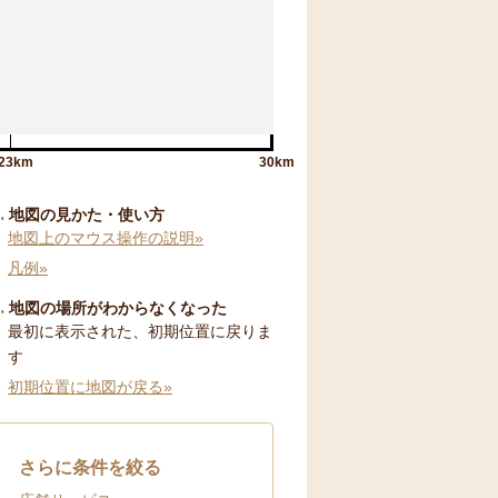
23km
30km
地図の見かた・使い方
地図上のマウス操作の説明»
凡例»
地図の場所がわからなくなった
最初に表示された、初期位置に戻りま
す
初期位置に地図が戻る»
さらに条件を絞る