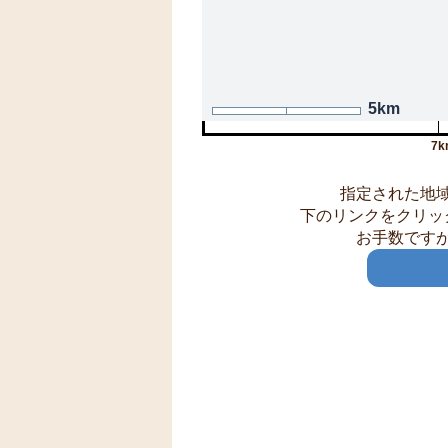
5km
7k
指定された地
下のリンクをクリッ
お手数です