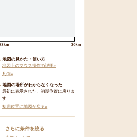
23km
30km
地図の見かた・使い方
地図上のマウス操作の説明»
凡例»
地図の場所がわからなくなった
最初に表示された、初期位置に戻りま
す
初期位置に地図が戻る»
さらに条件を絞る