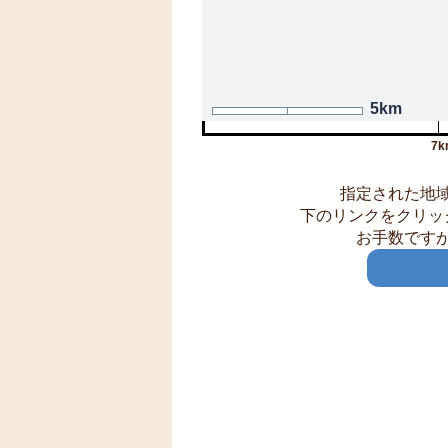
5km
7k
指定された地
下のリンクをクリッ
お手数です