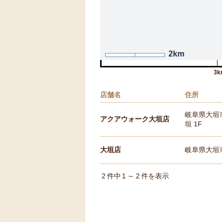
2km
3k
店舗名
住所
岐阜県大垣市
アクアウォーク大垣店
垣 1F
大垣店
岐阜県大垣市
2
件中
1
～
2
件を表示