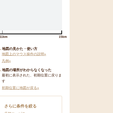
11km
15km
地図の見かた・使い方
地図上のマウス操作の説明»
凡例»
地図の場所がわからなくなった
最初に表示された、初期位置に戻りま
す
初期位置に地図が戻る»
さらに条件を絞る