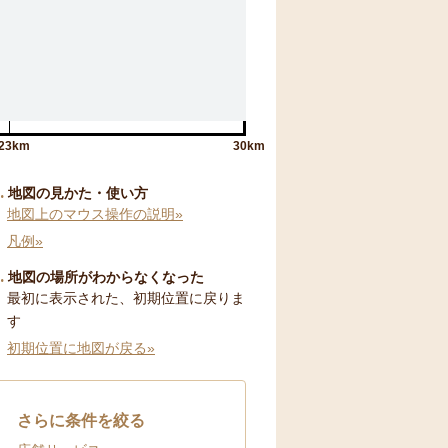
23km
30km
地図の見かた・使い方
地図上のマウス操作の説明»
凡例»
地図の場所がわからなくなった
最初に表示された、初期位置に戻りま
す
初期位置に地図が戻る»
さらに条件を絞る