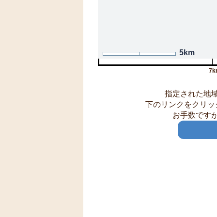
5km
7k
指定された地
下のリンクをクリッ
お手数です