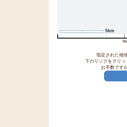
5km
7k
指定された地
下のリンクをクリッ
お手数です