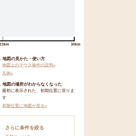
23km
30km
地図の見かた・使い方
地図上のマウス操作の説明»
凡例»
地図の場所がわからなくなった
最初に表示された、初期位置に戻りま
す
初期位置に地図が戻る»
さらに条件を絞る