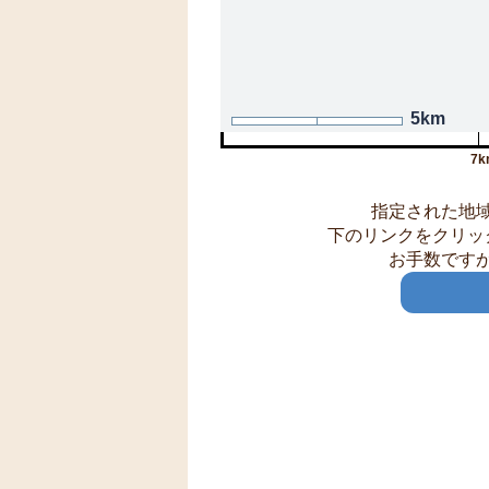
5km
7k
指定された地
下のリンクをクリッ
お手数です