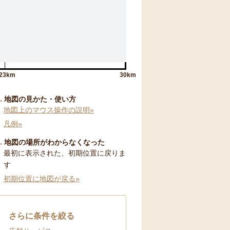
23km
30km
地図の見かた・使い方
地図上のマウス操作の説明»
凡例»
地図の場所がわからなくなった
最初に表示された、初期位置に戻りま
す
初期位置に地図が戻る»
さらに条件を絞る