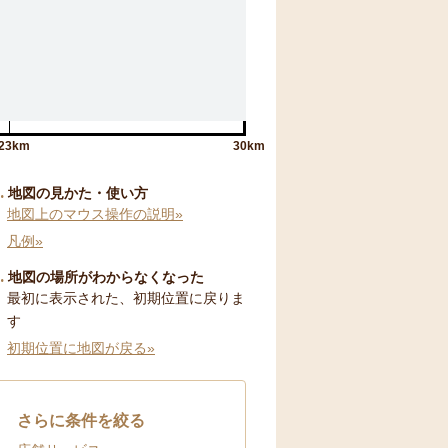
23km
30km
地図の見かた・使い方
地図上のマウス操作の説明»
凡例»
地図の場所がわからなくなった
最初に表示された、初期位置に戻りま
す
初期位置に地図が戻る»
さらに条件を絞る