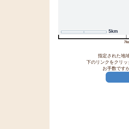
5km
7k
指定された地
下のリンクをクリッ
お手数です