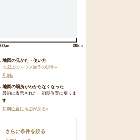
23km
30km
地図の見かた・使い方
地図上のマウス操作の説明»
凡例»
地図の場所がわからなくなった
最初に表示された、初期位置に戻りま
す
初期位置に地図が戻る»
さらに条件を絞る