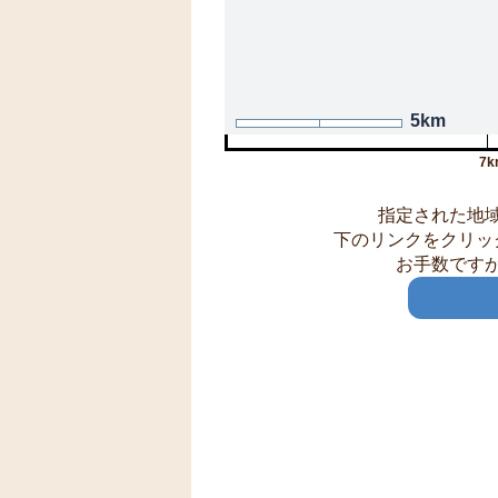
5km
7k
指定された地
下のリンクをクリッ
お手数です