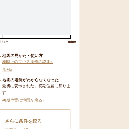
23km
30km
地図の見かた・使い方
地図上のマウス操作の説明»
凡例»
地図の場所がわからなくなった
最初に表示された、初期位置に戻りま
す
初期位置に地図が戻る»
さらに条件を絞る