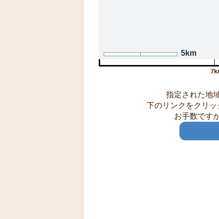
5km
7k
指定された地
下のリンクをクリッ
お手数です