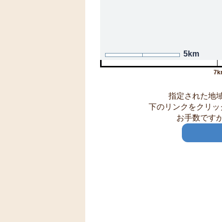
5km
7k
指定された地
下のリンクをクリッ
お手数です