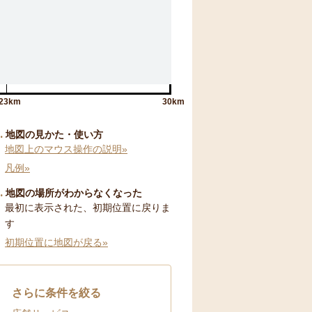
23km
30km
地図の見かた・使い方
地図上のマウス操作の説明»
凡例»
地図の場所がわからなくなった
最初に表示された、初期位置に戻りま
す
初期位置に地図が戻る»
さらに条件を絞る