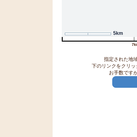
5km
7k
指定された地
下のリンクをクリッ
お手数です