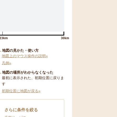
23km
30km
地図の見かた・使い方
地図上のマウス操作の説明»
凡例»
地図の場所がわからなくなった
最初に表示された、初期位置に戻りま
す
初期位置に地図が戻る»
さらに条件を絞る