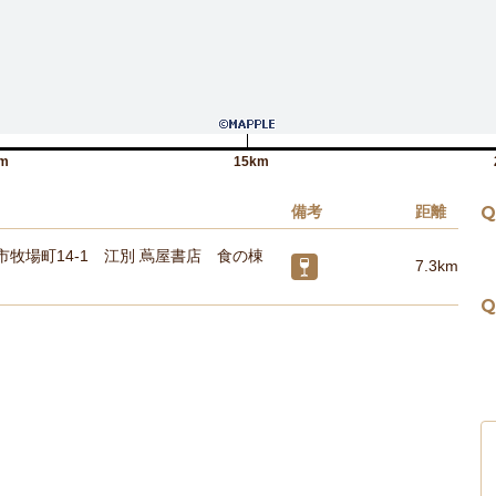
m
15km
備考
距離
Q
市牧場町14-1 江別 蔦屋書店 食の棟
7.3km
Q