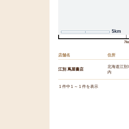
5km
7k
店舗名
住所
北海道江別
江別 蔦屋書店
内
1
件中
1
～
1
件を表示