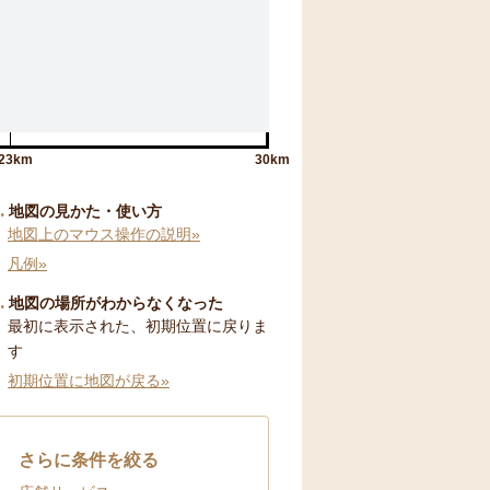
23km
30km
地図の見かた・使い方
地図上のマウス操作の説明»
凡例»
地図の場所がわからなくなった
最初に表示された、初期位置に戻りま
す
初期位置に地図が戻る»
さらに条件を絞る