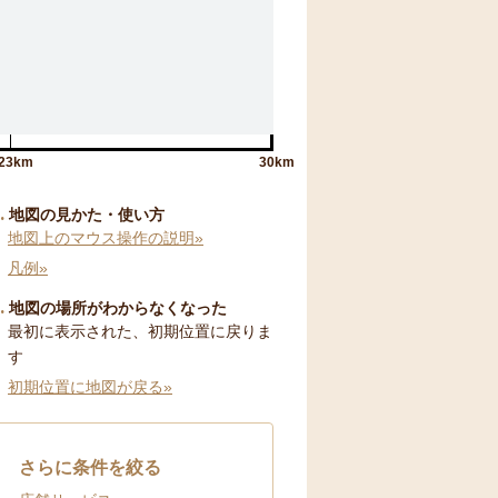
23km
30km
地図の見かた・使い方
地図上のマウス操作の説明»
凡例»
地図の場所がわからなくなった
最初に表示された、初期位置に戻りま
す
初期位置に地図が戻る»
さらに条件を絞る