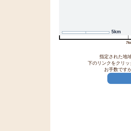
5km
7k
指定された地
下のリンクをクリッ
お手数です