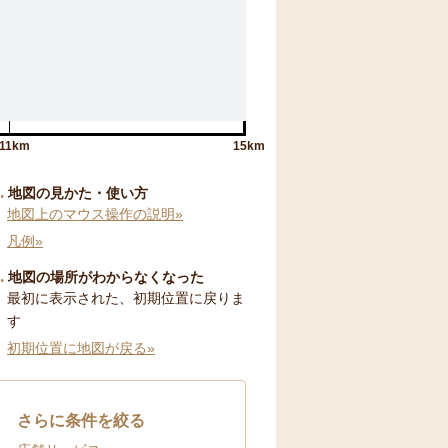
11km
15km
地図の見かた・使い方
地図上のマウス操作の説明»
凡例»
地図の場所がわからなくなった
最初に表示された、初期位置に戻りま
す
初期位置に地図が戻る»
さらに条件を絞る