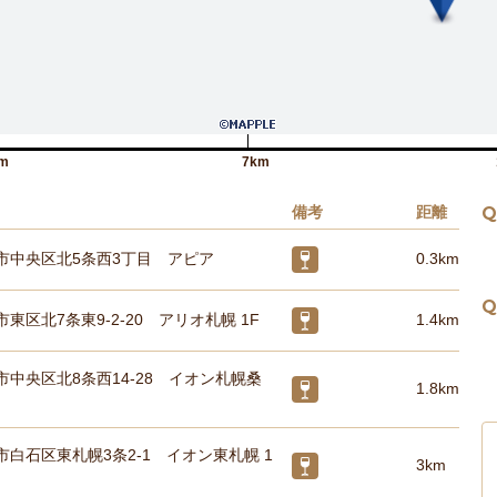
m
7km
備考
距離
Q
市中央区北5条西3丁目 アピア
0.3km
Q
東区北7条東9-2-20 アリオ札幌 1F
1.4km
中央区北8条西14-28 イオン札幌桑
1.8km
白石区東札幌3条2-1 イオン東札幌 1
3km