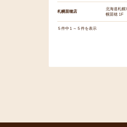
北海道札幌市
札幌苗穂店
幌苗穂 1F
5
件中
1
～
5
件を表示