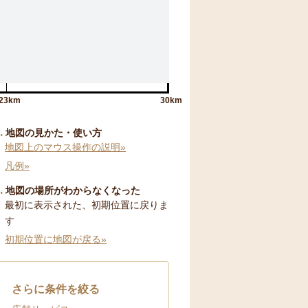
23km
30km
地図の見かた・使い方
地図上のマウス操作の説明»
凡例»
地図の場所がわからなくなった
最初に表示された、初期位置に戻りま
す
初期位置に地図が戻る»
さらに条件を絞る