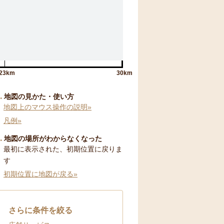
23km
30km
地図の見かた・使い方
地図上のマウス操作の説明»
凡例»
地図の場所がわからなくなった
最初に表示された、初期位置に戻りま
す
初期位置に地図が戻る»
さらに条件を絞る