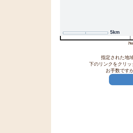
5km
7k
指定された地
下のリンクをクリッ
お手数です