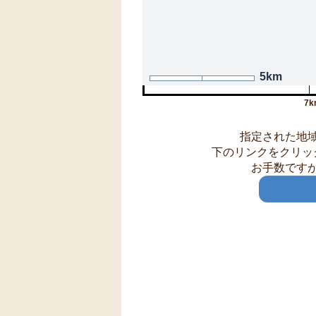
5km
7k
指定された地
下のリンクをクリッ
お手数です