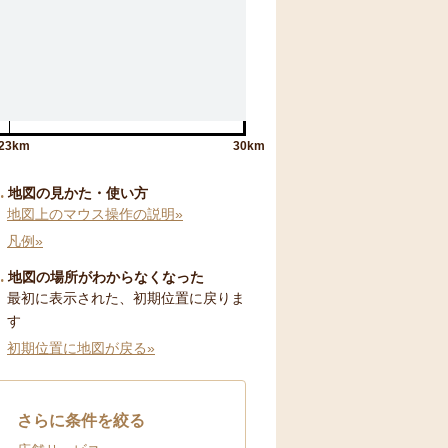
23km
30km
地図の見かた・使い方
地図上のマウス操作の説明»
凡例»
地図の場所がわからなくなった
最初に表示された、初期位置に戻りま
す
初期位置に地図が戻る»
さらに条件を絞る