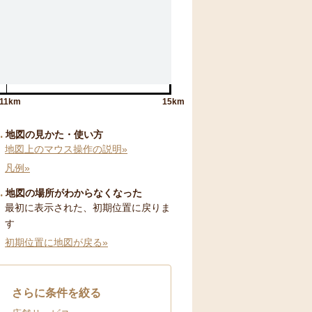
11km
15km
地図の見かた・使い方
地図上のマウス操作の説明»
凡例»
地図の場所がわからなくなった
最初に表示された、初期位置に戻りま
す
初期位置に地図が戻る»
さらに条件を絞る