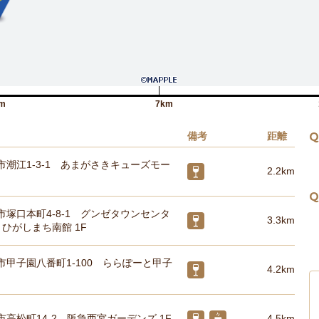
m
7km
備考
距離
Q
市潮江1-3-1 あまがさきキューズモー
2.2km
Q
市塚口本町4-8-1 グンゼタウンセンタ
3.3km
 ひがしまち南館 1F
市甲子園八番町1-100 ららぽーと甲子
4.2km
高松町14-2 阪急西宮ガーデンズ 1F
4.5km