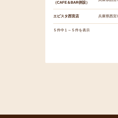
（CAFE＆BAR併設）
エビスタ西宮店
兵庫県西宮
5
件中
1
～
5
件を表示