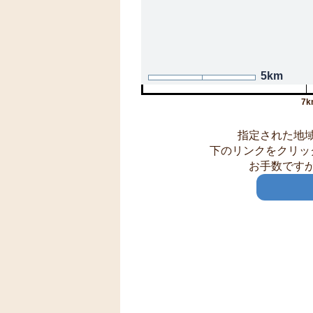
5km
7k
指定された地
下のリンクをクリッ
お手数です