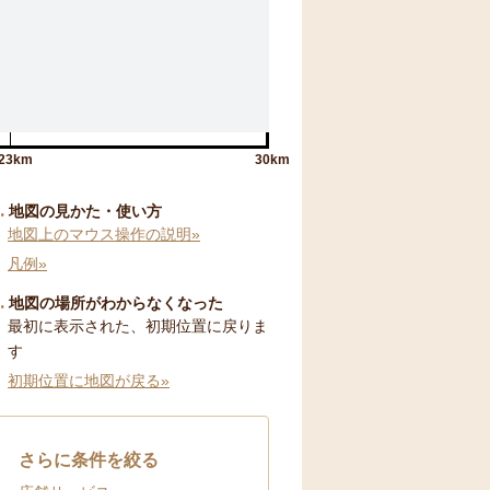
23km
30km
地図の見かた・使い方
地図上のマウス操作の説明»
凡例»
地図の場所がわからなくなった
最初に表示された、初期位置に戻りま
す
初期位置に地図が戻る»
さらに条件を絞る