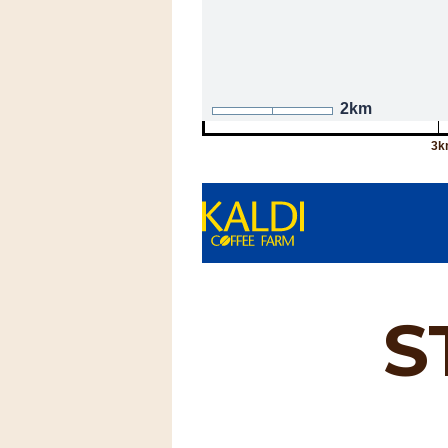
2km
3k
S