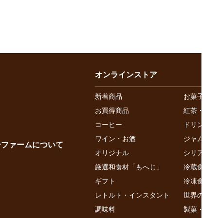
オンラインストア
新着商品
お菓子
お買得商品
紅茶・お茶
コーヒー
ドリンク
ワイン・お酒
ジャム・は
ーファームについて
オリジナル
シリアル
厳選和食材「もへじ」
冷蔵食品
ギフト
冷凍食品
レトルト・インスタント
世界の食
調味料
製菓・製パ