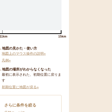
11km
15km
地図の見かた・使い方
地図上のマウス操作の説明»
店舗検索
オンライン
凡例»
地図の場所がわからなくなった
最初に表示された、初期位置に戻りま
す
初期位置に地図が戻る»
さらに条件を絞る