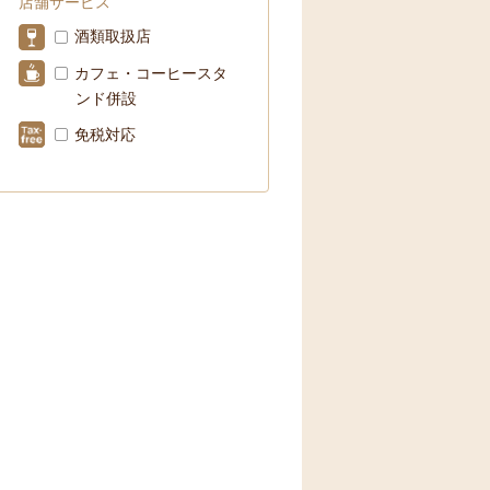
店舗サービス
酒類取扱店
文字サイズ
小
中
大
カフェ・コーヒースタ
ンド併設
免税対応
ください。