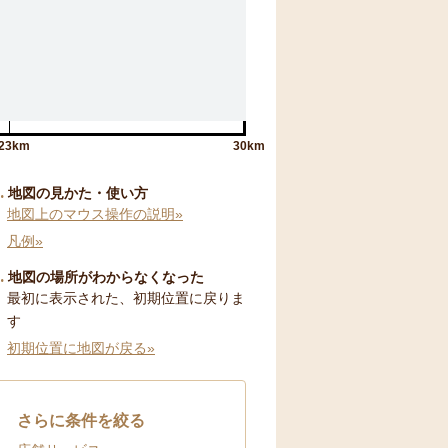
23km
30km
地図の見かた・使い方
地図上のマウス操作の説明»
凡例»
地図の場所がわからなくなった
最初に表示された、初期位置に戻りま
す
初期位置に地図が戻る»
さらに条件を絞る