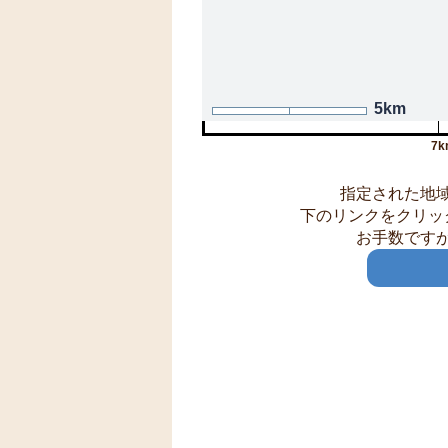
5km
7k
指定された地
下のリンクをクリッ
お手数です