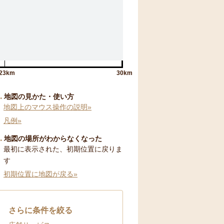
23km
30km
地図の見かた・使い方
地図上のマウス操作の説明»
凡例»
地図の場所がわからなくなった
最初に表示された、初期位置に戻りま
す
初期位置に地図が戻る»
さらに条件を絞る