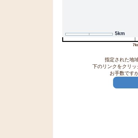
5km
7k
指定された地
下のリンクをクリッ
お手数です