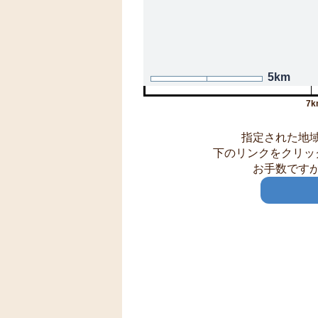
5km
7k
指定された地
下のリンクをクリッ
お手数です