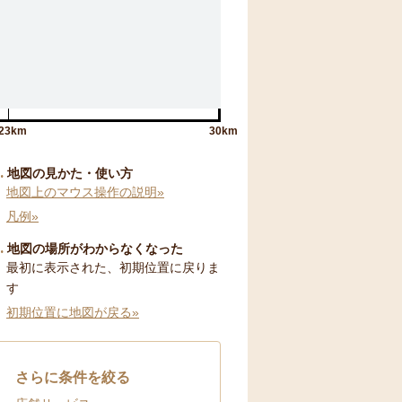
23km
30km
地図の見かた・使い方
地図上のマウス操作の説明»
凡例»
地図の場所がわからなくなった
最初に表示された、初期位置に戻りま
す
初期位置に地図が戻る»
さらに条件を絞る