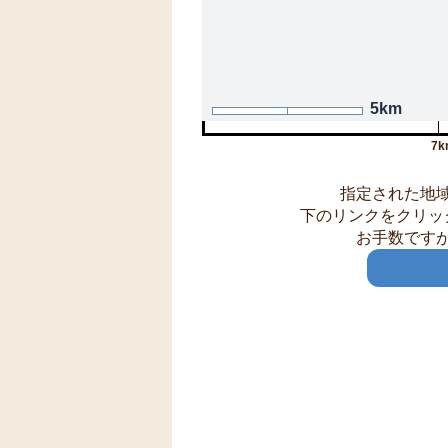
5km
7k
指定された地
下のリンクをクリッ
お手数です