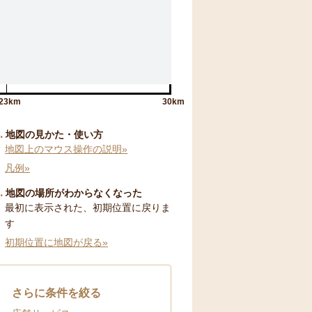
23km
30km
地図の見かた・使い方
地図上のマウス操作の説明»
凡例»
地図の場所がわからなくなった
最初に表示された、初期位置に戻りま
す
初期位置に地図が戻る»
さらに条件を絞る