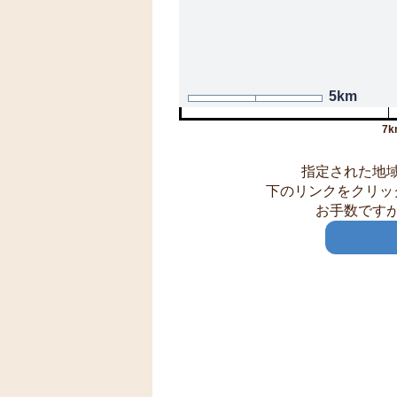
5km
7k
指定された地
下のリンクをクリッ
お手数です