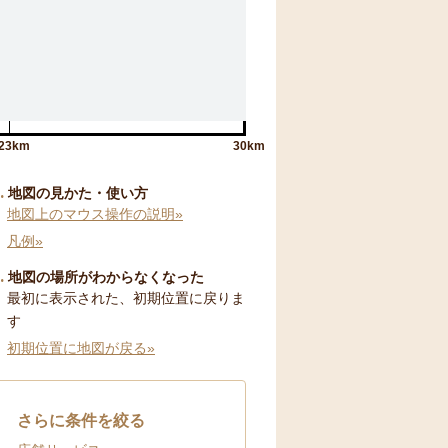
23km
30km
地図の見かた・使い方
地図上のマウス操作の説明»
凡例»
地図の場所がわからなくなった
最初に表示された、初期位置に戻りま
す
初期位置に地図が戻る»
さらに条件を絞る