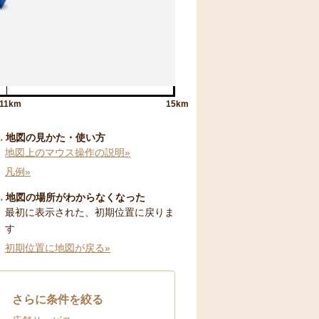
11km
15km
地図の見かた・使い方
地図上のマウス操作の説明»
凡例»
地図の場所がわからなくなった
最初に表示された、初期位置に戻りま
す
初期位置に地図が戻る»
さらに条件を絞る