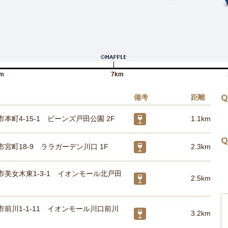
m
7km
備考
距離
Q
本町4-15-1 ビーンズ戸田公園 2F
1.1km
Q
宮町18-9 ララガーデン川口 1F
2.3km
市美女木東1-3-1 イオンモール北戸田
2.5km
前川1-1-11 イオンモール川口前川
3.2km