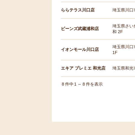
ららテラス川口店
埼玉県川口市
埼玉県さいた
ビーンズ武蔵浦和店
和 2F
埼玉県川口
イオンモール川口店
1F
エキア プレミエ 和光店
埼玉県和光市
8
件中
1
～
8
件を表示