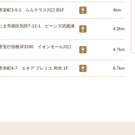
栄町3-5-1 ららテラス川口 B1F
4km
ま市南区別所7-12-1 ビーンズ武蔵浦
4.2km
市安行領根岸3180 イオンモール川口
4.7km
本町4-7 エキア プレミエ 和光 1F
6.7km