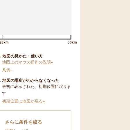
23km
30km
地図の見かた・使い方
地図上のマウス操作の説明»
凡例»
地図の場所がわからなくなった
最初に表示された、初期位置に戻りま
す
初期位置に地図が戻る»
さらに条件を絞る