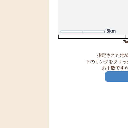
5km
7k
指定された地
下のリンクをクリッ
お手数です