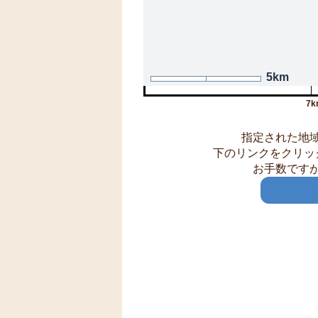
5km
7k
指定された地
下のリンクをクリッ
お手数です