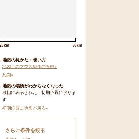
23km
30km
地図の見かた・使い方
地図上のマウス操作の説明»
凡例»
地図の場所がわからなくなった
最初に表示された、初期位置に戻りま
す
初期位置に地図が戻る»
さらに条件を絞る