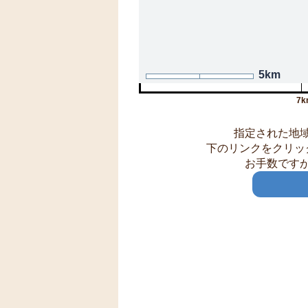
5km
7k
指定された地
下のリンクをクリッ
お手数です