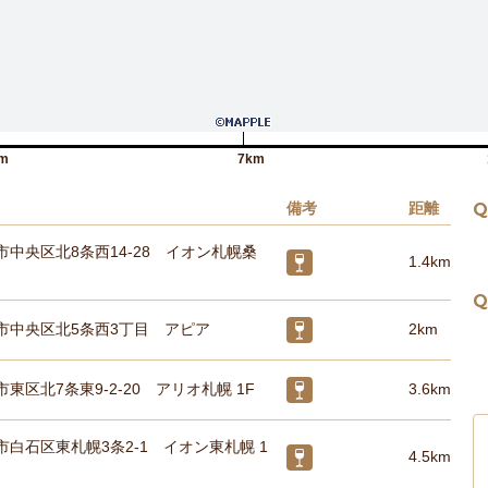
m
7km
備考
距離
Q
中央区北8条西14-28 イオン札幌桑
1.4km
Q
市中央区北5条西3丁目 アピア
2km
東区北7条東9-2-20 アリオ札幌 1F
3.6km
白石区東札幌3条2-1 イオン東札幌 1
4.5km