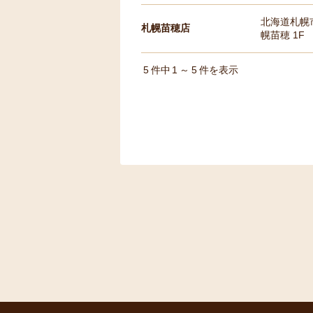
北海道札幌市
札幌苗穂店
幌苗穂 1F
5
件中
1
～
5
件を表示