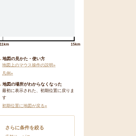
11km
15km
地図の見かた・使い方
地図上のマウス操作の説明»
凡例»
地図の場所がわからなくなった
最初に表示された、初期位置に戻りま
す
初期位置に地図が戻る»
さらに条件を絞る