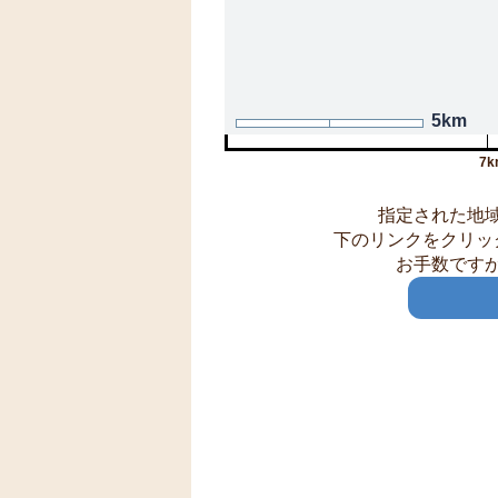
5km
7k
指定された地
下のリンクをクリッ
お手数です