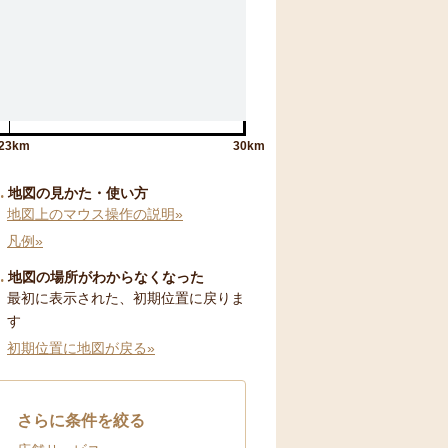
23km
30km
地図の見かた・使い方
地図上のマウス操作の説明»
凡例»
地図の場所がわからなくなった
最初に表示された、初期位置に戻りま
す
初期位置に地図が戻る»
さらに条件を絞る