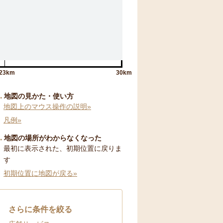
23km
30km
地図の見かた・使い方
地図上のマウス操作の説明»
凡例»
地図の場所がわからなくなった
最初に表示された、初期位置に戻りま
す
初期位置に地図が戻る»
さらに条件を絞る