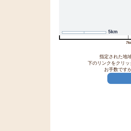
5km
7k
指定された地
下のリンクをクリッ
お手数です