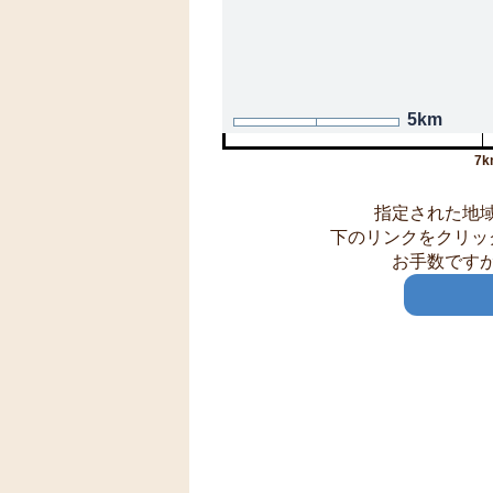
5km
7k
指定された地
下のリンクをクリッ
お手数です