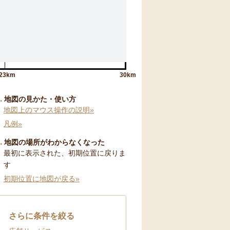
23km
30km
地図の見かた・使い方
地図上のマウス操作の説明»
凡例»
地図の場所がわからなくなった
最初に表示された、初期位置に戻りま
す
初期位置に地図が戻る»
さらに条件を絞る