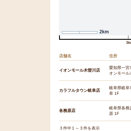
2km
3k
店舗名
住所
愛知県一宮
イオンモール木曽川店
オンモール木
岐阜県岐阜
カラフルタウン岐阜店
阜 1F
岐阜県各務
各務原店
原 1F
3
件中
1
～
3
件を表示