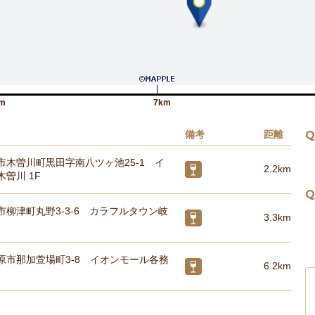
m
7km
備考
距離
Q
市木曽川町黒田字南八ツヶ池25-1 イ
2.2km
曽川 1F
Q
市柳津町丸野3-3-6 カラフルタウン岐
3.3km
原市那加萱場町3-8 イオンモール各務
6.2km