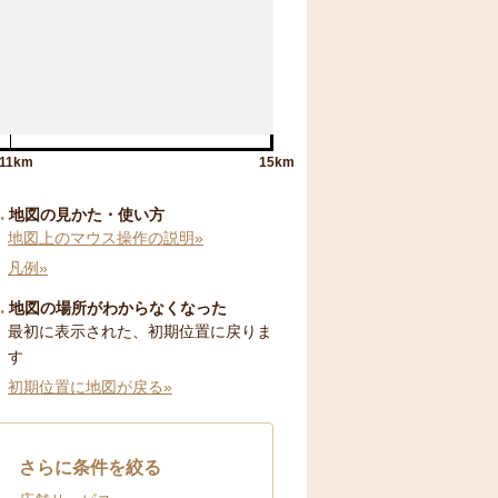
11km
15km
地図の見かた・使い方
地図上のマウス操作の説明»
凡例»
地図の場所がわからなくなった
最初に表示された、初期位置に戻りま
す
初期位置に地図が戻る»
さらに条件を絞る