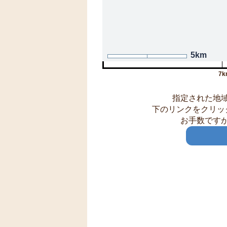
5km
7k
指定された地
下のリンクをクリッ
お手数です