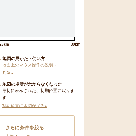
23km
30km
地図の見かた・使い方
地図上のマウス操作の説明»
凡例»
地図の場所がわからなくなった
最初に表示された、初期位置に戻りま
す
初期位置に地図が戻る»
さらに条件を絞る