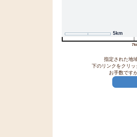
5km
7k
指定された地
下のリンクをクリッ
お手数です