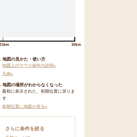
23km
30km
地図の見かた・使い方
地図上のマウス操作の説明»
凡例»
地図の場所がわからなくなった
最初に表示された、初期位置に戻りま
す
初期位置に地図が戻る»
さらに条件を絞る