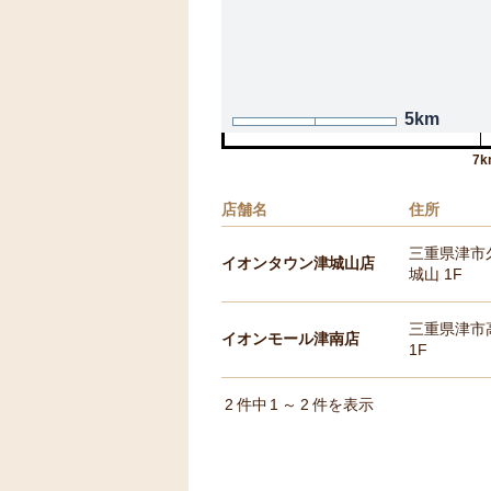
5km
7k
店舗名
住所
三重県津市久
イオンタウン津城山店
城山 1F
三重県津市
イオンモール津南店
1F
2
件中
1
～
2
件を表示