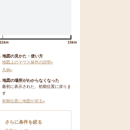
11km
15km
地図の見かた・使い方
地図上のマウス操作の説明»
凡例»
地図の場所がわからなくなった
最初に表示された、初期位置に戻りま
す
初期位置に地図が戻る»
さらに条件を絞る