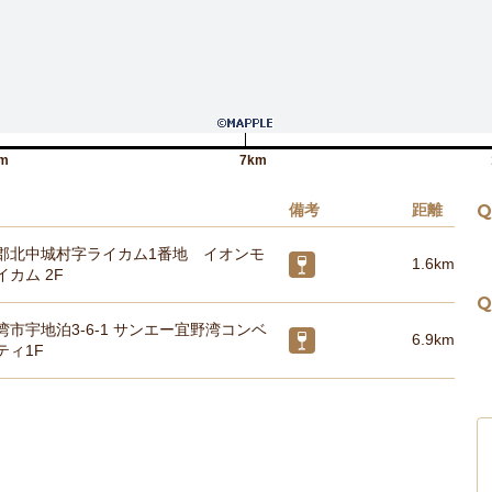
m
7km
備考
距離
Q
郡北中城村字ライカム1番地 イオンモ
1.6km
カム 2F
Q
市宇地泊3-6-1 サンエー宜野湾コンベ
6.9km
ティ1F