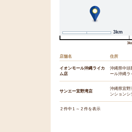
3km
3k
店舗名
住所
イオンモール沖縄ライカ
沖縄県中頭
ム店
ール沖縄ライ
沖縄県宜野湾
サンエー宜野湾店
ンションシ
2
件中
1
～
2
件を表示