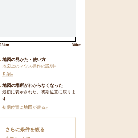
23km
30km
地図の見かた・使い方
地図上のマウス操作の説明»
凡例»
地図の場所がわからなくなった
最初に表示された、初期位置に戻りま
す
初期位置に地図が戻る»
さらに条件を絞る