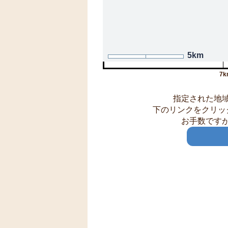
5km
7k
指定された地
下のリンクをクリッ
お手数です