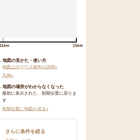
11km
15km
地図の見かた・使い方
地図上のマウス操作の説明»
凡例»
地図の場所がわからなくなった
最初に表示された、初期位置に戻りま
す
初期位置に地図が戻る»
さらに条件を絞る