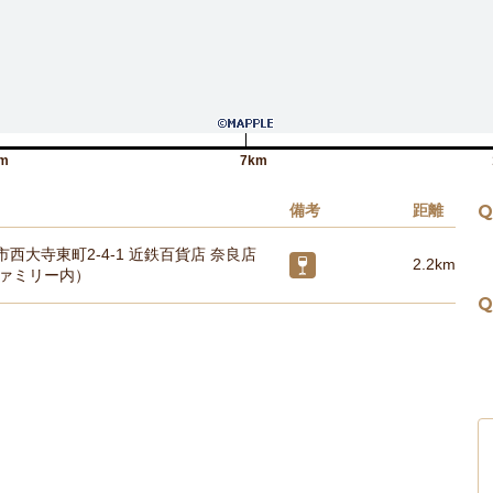
m
7km
備考
距離
Q
西大寺東町2-4-1 近鉄百貨店 奈良店
2.2km
ファミリー内）
Q