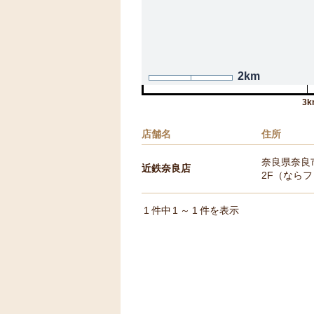
2km
3k
店舗名
住所
奈良県奈良市
近鉄奈良店
2F（なら
1
件中
1
～
1
件を表示